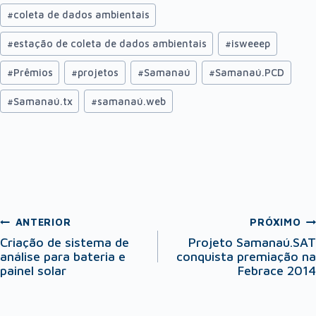
#
coleta de dados ambientais
#
estação de coleta de dados ambientais
#
isweeep
#
Prêmios
#
projetos
#
Samanaú
#
Samanaú.PCD
#
Samanaú.tx
#
samanaú.web
ANTERIOR
PRÓXIMO
Criação de sistema de
Projeto Samanaú.SAT
análise para bateria e
conquista premiação na
painel solar
Febrace 2014