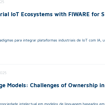
025
rial IoT Ecosystems with FIWARE for S
adigmas para integrar plataformas industriais de IoT com IA, 
2025
ge Models: Challenges of Ownership in 
a propriedade intelectual em modelos de linguagem baseados em