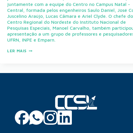
juntamente com a equipe do Centro no Campus Natal -
Central, formada pelos engenheiros Saulo Daniel, José C
Juscelino Araújo, Lucas Câmara e Ariel Clyde. O chefe do
Centro Regional do Nordeste do Instituto Nacional de
Pesquisas Especiais, Manoel Carvalho, também participo
apresentação a um grupo de professores e pesquisadore
UFRN, INPE e Emparn.
LER MAIS