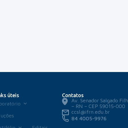
nks úteis
Contatos
Av. Senador Salgado Filh
boratório
– RN – CEP 59015-000
ccsl@ifrn.edu.br
luções
84 4005-9976
rtifólio
Editais