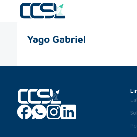
Yago Gabriel
Li
La
So
Po