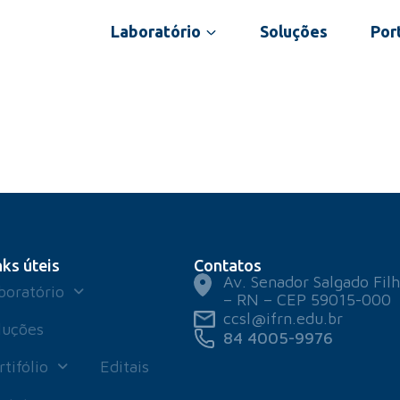
Laboratório
Soluções
Port
nks úteis
Contatos
Av. Senador Salgado Filh
boratório
– RN – CEP 59015-000
ccsl@ifrn.edu.br
luções
84 4005-9976
rtifólio
Editais