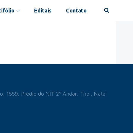
ifólio
Editais
Contato
o, 1559, Prédio do NIT 2º Andar. Tirol. Natal