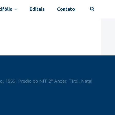
ifólio
Editais
Contato
o, 1559, Prédio do NIT 2º Andar. Tirol. Natal