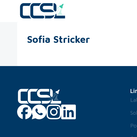
Sofia Stricker
Li
La
So
Po