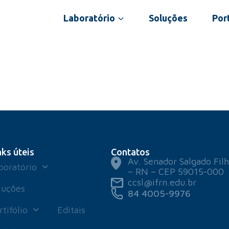
Laboratório
Soluções
Port
nks úteis
Contatos
Av. Senador Salgado Filh
boratório
– RN – CEP 59015-000
ccsl@ifrn.edu.br
luções
84 4005-9976
rtifólio
Editais