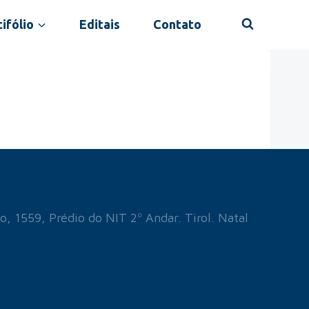
ifólio
Editais
Contato
o, 1559, Prédio do NIT 2º Andar. Tirol. Natal