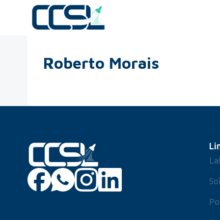
Roberto Morais
Li
La
So
Po