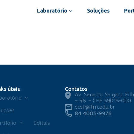
Laboratório
Soluções
Port
nks úteis
Contatos
Av. Senador Salgado Filh
boratório
– RN – CEP 59015-000
ccsl@ifrn.edu.br
luções
84 4005-9976
rtifólio
Editais