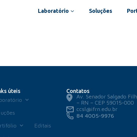
Laboratório
Soluções
Port
nks úteis
Contatos
Av. Senador Salgado Filh
boratório
– RN – CEP 59015-000
ccsl@ifrn.edu.br
luções
84 4005-9976
rtifólio
Editais