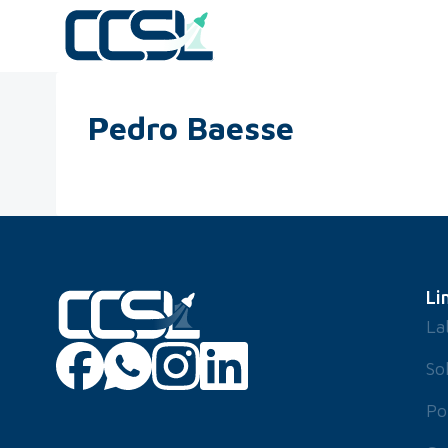
Pedro Baesse
Li
La
So
Po