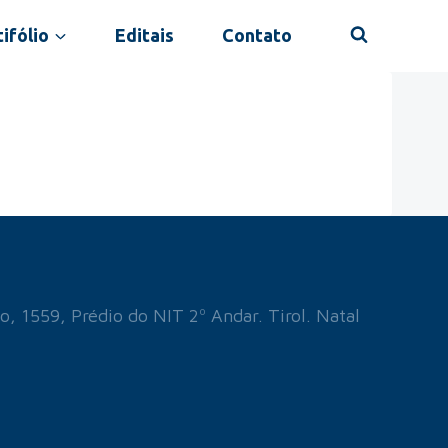
ifólio
Editais
Contato
o, 1559, Prédio do NIT 2º Andar. Tirol. Natal