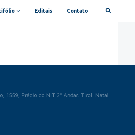
ifólio
Editais
Contato
o, 1559, Prédio do NIT 2º Andar. Tirol. Natal