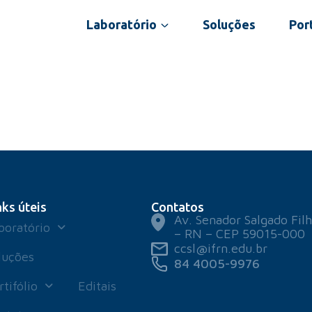
Laboratório
Soluções
Port
nks úteis
Contatos
Av. Senador Salgado Filh
boratório
– RN – CEP 59015-000
ccsl@ifrn.edu.br
luções
84 4005-9976
rtifólio
Editais