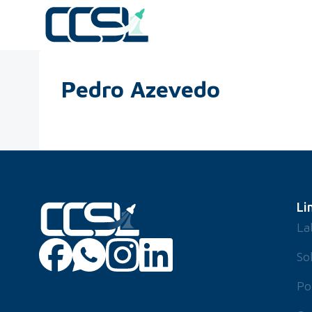
Pedro Azevedo
Li
La
So
Po