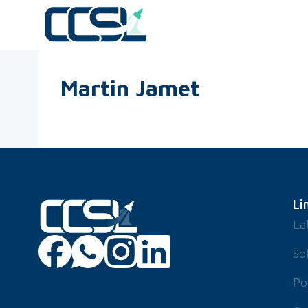
Martin Jamet
Li
La
So
Po