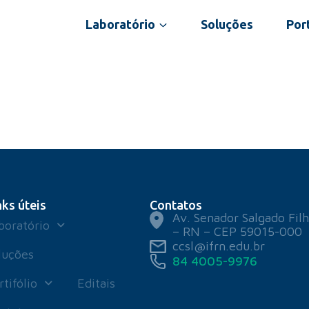
Laboratório
Soluções
Port
nks úteis
Contatos
Av. Senador Salgado Filh
boratório
– RN – CEP 59015-000
ccsl@ifrn.edu.br
luções
84 4005-9976
rtifólio
Editais