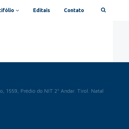
ifólio
Editais
Contato
o, 1559, Prédio do NIT 2º Andar. Tirol. Natal