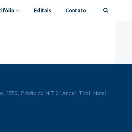
ifólio
Editais
Contato
o, 1559, Prédio do NIT 2º Andar. Tirol. Natal