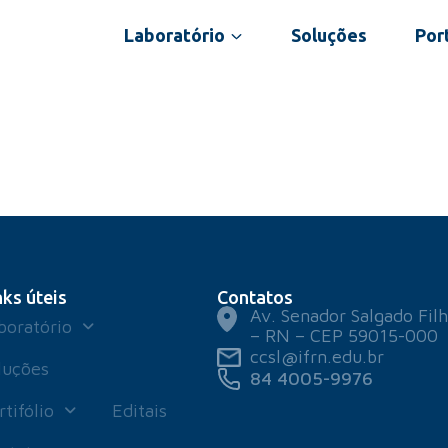
Laboratório
Soluções
Port
nks úteis
Contatos
Av. Senador Salgado Filh
boratório
– RN – CEP 59015-000
ccsl@ifrn.edu.br
luções
84 4005-9976
rtifólio
Editais