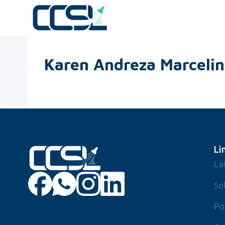
Karen Andreza Marceli
Li
La
So
Po