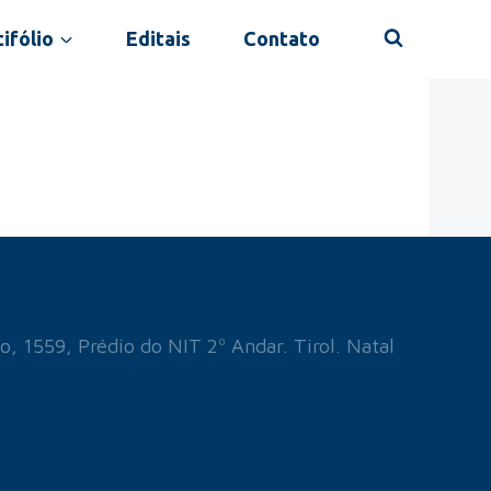
ifólio
Editais
Contato
o, 1559, Prédio do NIT 2º Andar. Tirol. Natal