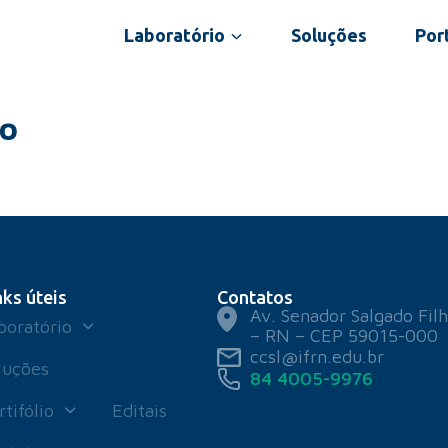
Laboratório
Soluções
Port
no
nks úteis
Contatos
Av. Senador Salgado Filh
boratório
– RN – CEP 59015-000
ccsl@ifrn.edu.br
luções
84 4005-9976
rtifólio
Editais