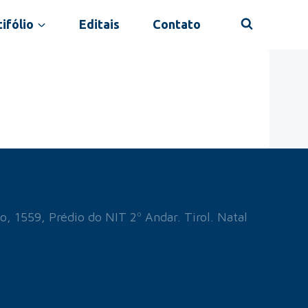
ifólio
Editais
Contato
o, 1559, Prédio do NIT 2º Andar. Tirol. Natal