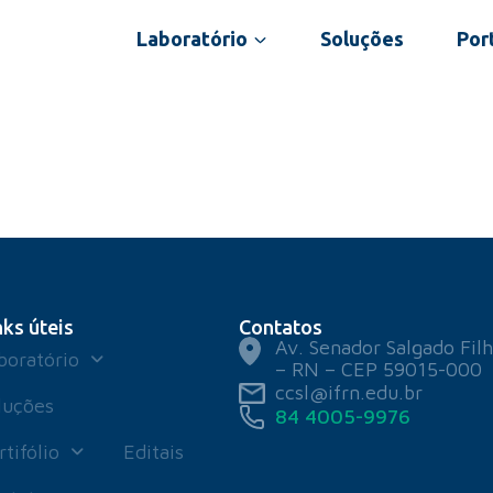
Laboratório
Soluções
Port
nks úteis
Contatos
Av. Senador Salgado Filh
boratório
– RN – CEP 59015-000
ccsl@ifrn.edu.br
luções
84 4005-9976
rtifólio
Editais