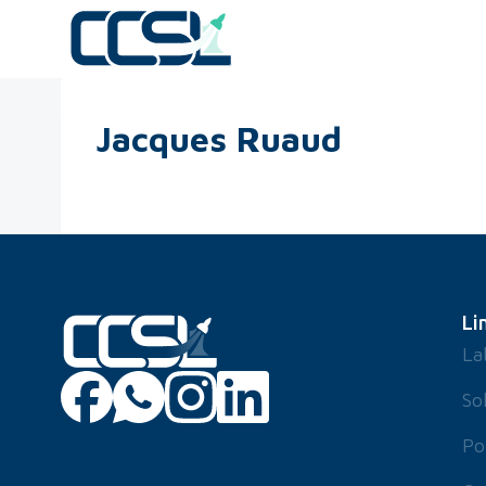
Jacques Ruaud
Li
La
So
Po