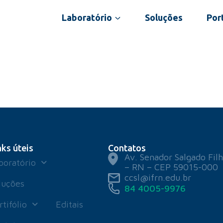
Laboratório
Soluções
Port
nks úteis
Contatos
Av. Senador Salgado Filh
boratório
– RN – CEP 59015-000
ccsl@ifrn.edu.br
luções
84 4005-9976
rtifólio
Editais