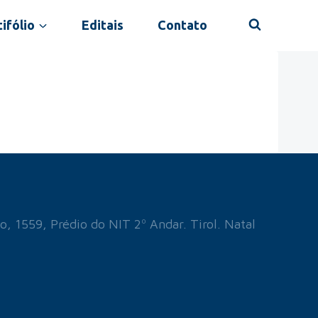
ifólio
Editais
Contato
o, 1559, Prédio do NIT 2º Andar. Tirol. Natal