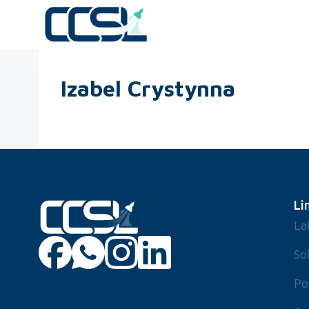
Izabel Crystynna
Li
La
So
Po