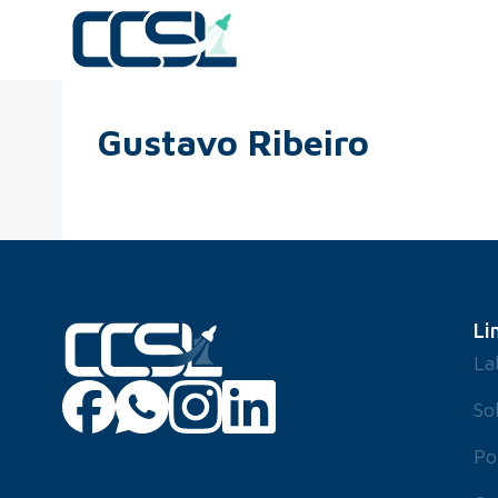
Gustavo Ribeiro
Li
La
So
Po