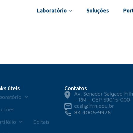
Laboratório
Soluções
Port
nks úteis
Contatos
Av. Senador Salgado Filh
boratório
– RN – CEP 59015-000
ccsl@ifrn.edu.br
luções
84 4005-9976
rtifólio
Editais