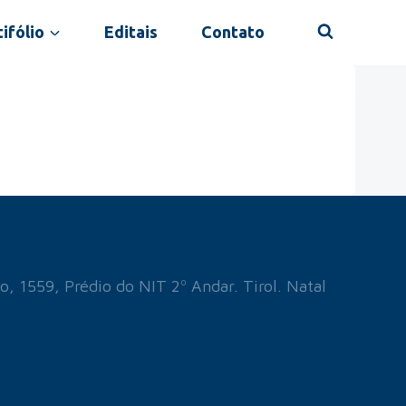
ifólio
Editais
Contato
o, 1559, Prédio do NIT 2º Andar. Tirol. Natal