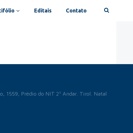
ifólio
Editais
Contato
o, 1559, Prédio do NIT 2º Andar. Tirol. Natal