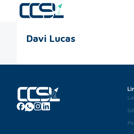
Davi Lucas
Li
La
So
Po