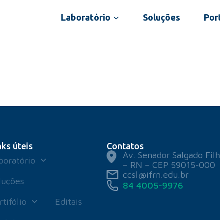
Laboratório
Soluções
Port
nks úteis
Contatos
Av. Senador Salgado Filh
boratório
– RN – CEP 59015-000
ccsl@ifrn.edu.br
luções
84 4005-9976
rtifólio
Editais