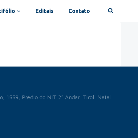
ifólio
Editais
Contato
o, 1559, Prédio do NIT 2º Andar. Tirol. Natal