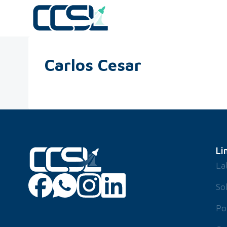
Carlos Cesar
Li
La
So
Po