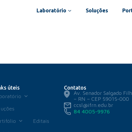
Laboratório
Soluções
Port
nks úteis
Contatos
Av. Senador Salgado Filh
boratório
– RN – CEP 59015-000
ccsl@ifrn.edu.br
luções
84 4005-9976
rtifólio
Editais