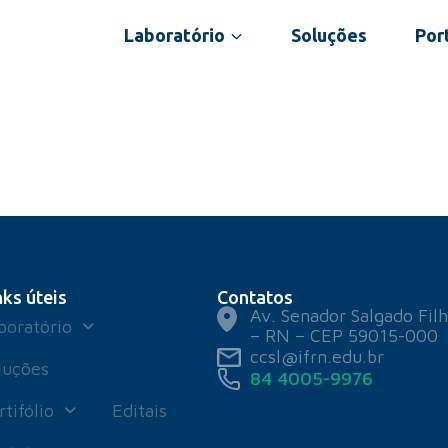
Laboratório
Soluções
Port
nks úteis
Contatos
Av. Senador Salgado Filh
boratório
– RN – CEP 59015-000
ccsl@ifrn.edu.br
luções
84 4005-9976
rtifólio
Editais