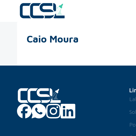
Caio Moura
Li
La
So
Po