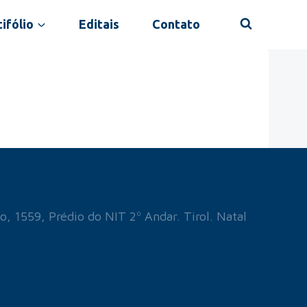
ifólio
Editais
Contato
o, 1559, Prédio do NIT 2º Andar. Tirol. Natal