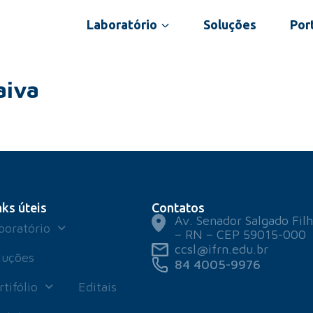
Laboratório
Soluções
Port
aiva
nks úteis
Contatos
Av. Senador Salgado Filh
boratório
– RN – CEP 59015-000
ccsl@ifrn.edu.br
luções
84 4005-9976
rtifólio
Editais