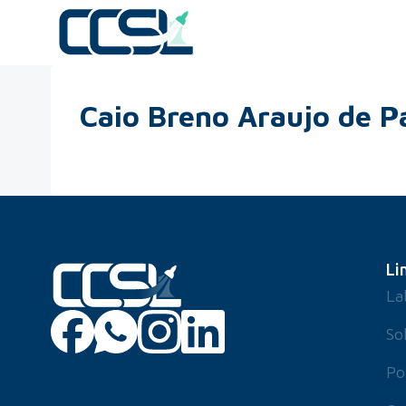
Caio Breno Araujo de P
Li
La
So
Po