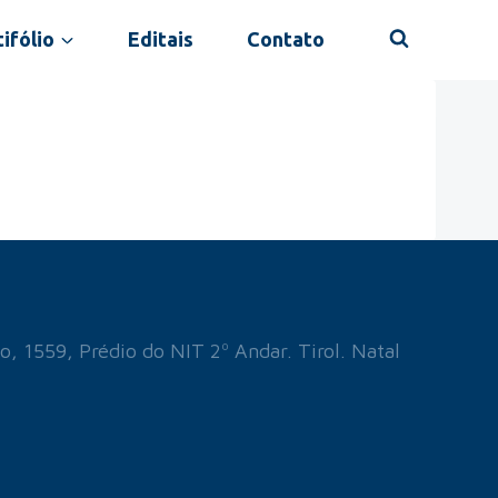
ifólio
Editais
Contato
o, 1559, Prédio do NIT 2º Andar. Tirol. Natal