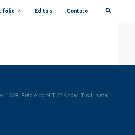
ifólio
Editais
Contato
o, 1559, Prédio do NIT 2º Andar. Tirol. Natal