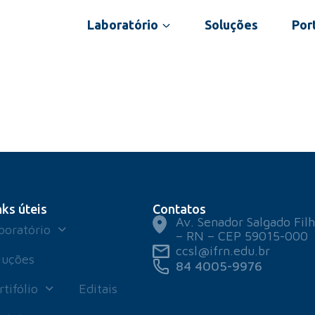
Laboratório
Soluções
Port
nks úteis
Contatos
Av. Senador Salgado Filh
boratório
– RN – CEP 59015-000
ccsl@ifrn.edu.br
luções
84 4005-9976
rtifólio
Editais