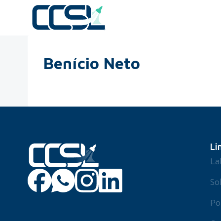
Benício Neto
Li
La
So
Po