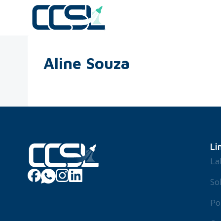
Aline Souza
Li
La
So
Po