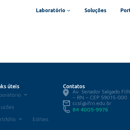
Laboratório
Soluções
Port
nks úteis
Contatos
Av. Senador Salgado Filh
boratório
– RN – CEP 59015-000
ccsl@ifrn.edu.br
luções
84 4005-9976
rtifólio
Editais