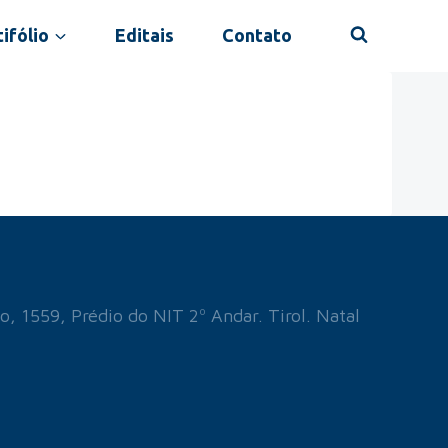
ifólio
Editais
Contato
o, 1559, Prédio do NIT 2º Andar. Tirol. Natal