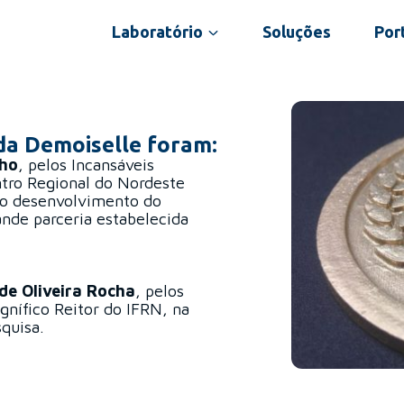
Laboratório
Soluções
Port
a Demoiselle foram:
lho
, pelos Incansáveis
ntro Regional do Nordeste
 no desenvolvimento do
nde parceria estabelecida
de Oliveira Rocha
, pelos
gnífico Reitor do IFRN, na
quisa.