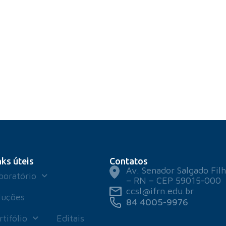
nks úteis
Contatos
Av. Senador Salgado Filh
boratório
– RN – CEP 59015-000
ccsl@ifrn.edu.br
luções
84 4005-9976
rtifólio
Editais