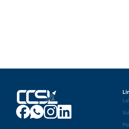
Li
La
So
Po